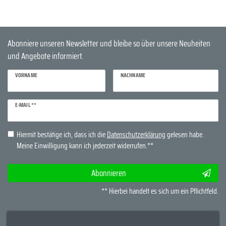
Abonniere unseren Newsletter und bleibe so über unsere Neuheiten
und Angebote informiert.
VORNAME
NACHNAME
Newsletter
E-MAIL **
Honig
Hiermit bestätige ich, dass ich die
Daten­schutz­erklärung
gelesen habe.
Meine Einwilligung kann ich jederzeit widerrufen.**
Abonnieren
** Hierbei handelt es sich um ein Pflichtfeld.