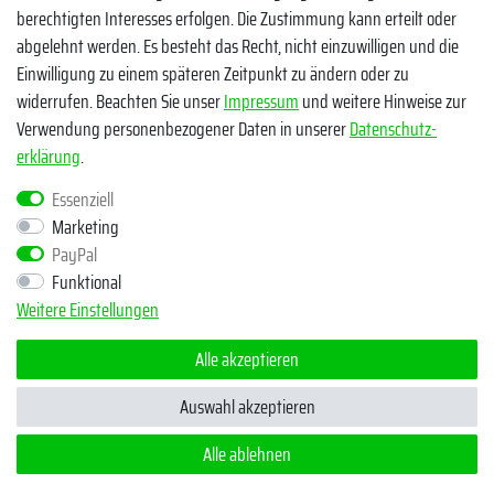
berechtigten Interesses erfolgen. Die Zustimmung kann erteilt oder
abgelehnt werden. Es besteht das Recht, nicht einzuwilligen und die
Einwilligung zu einem späteren Zeitpunkt zu ändern oder zu
widerrufen. Beachten Sie unser
Impressum
und weitere Hinweise zur
Verwendung personenbezogener Daten in unserer
Daten­schutz­
Egal ob Barsch, Hecht, Zander und Co. - Riverfighters ist der
erklärung
.
Shop für Raubfischangler - Von Anglern für Angler
Essenziell
Marketing
* Alle Preise inklusive MwSt. zzgl. Versandkosten
PayPal
** Bei Variantenartikeln mit unterschiedlichen Preisen pro Variante
Funktional
bezieht sich die angegebene UVP auf die Variante mit dem
Weitere Einstellungen
niedrigsten Preis. Die UVP zu den weiteren Varianten wird bei Klick
auf die jeweilige Variante angezeigt.
Alle akzeptieren
© Copyright 2026 | Alle Rechte vorbehalten - Riverfighters UG
Auswahl akzeptieren
Alle ablehnen