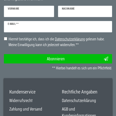
VORNAME
NACHNAME
Newsletter
E-MAIL **
Honig
Hiermit bestätige ich, dass ich die
Daten­schutz­erklärung
gelesen habe.
Meine Einwilligung kann ich jederzeit widerrufen.**
Abonnieren
** Hierbei handelt es sich um ein Pflichtfeld.
Kundenservice
Rechtliche Angaben
Widerrufsrecht
Datenschutzerklärung
Zahlung und Versand
AGB und
Kundeninformationen