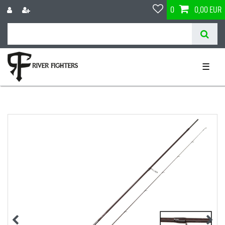
0
0,00 EUR
☰