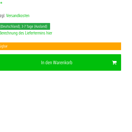
*
R
zgl.
Versandkosten
 (Deutschland); 3-7 Tage (Ausland)
Berechnung des Liefertermins hier
fügbar
In den Warenkorb