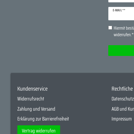
Newsletter
E-MAIL **
Honig
Hiermit bestä
widerrufen.*
Kundenservice
Rechtlich
Widerrufsrecht
Datenschutz
Zahlung und Versand
AGB und Ku
Erklärung zur Barrierefreiheit
Impressum
Vertrag widerrufen