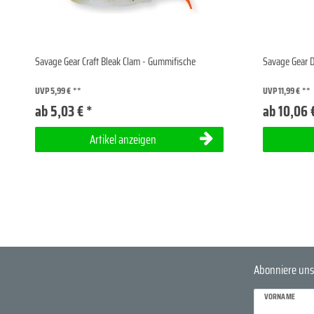
Savage Gear Craft Bleak Clam - Gummifische
Savage Gear D
UVP 5,99 €
UVP 11,99 €
ab 5,03 € *
ab 10,06 
Artikel anzeigen
Abonniere uns
VORNAME