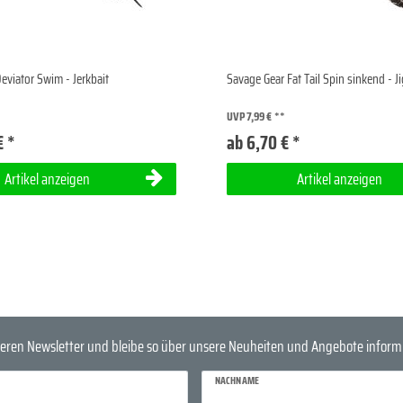
eviator Swim - Jerkbait
Savage Gear Fat Tail Spin sinkend - J
UVP 7,99 €
€ *
ab 6,70 € *
Artikel anzeigen
Artikel anzeigen
eren Newsletter und bleibe so über unsere Neuheiten und Angebote informi
NACHNAME