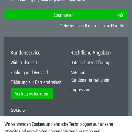
Abonnieren
** Hierbei handelt es sich um ein Pflichtfeld.
Kundenservice
Rechtliche Angaben
Widerrufsrecht
Datenschutzerklärung
Zahlung und Versand
AGB und
Kundeninformationen
Erklärung zur Barrierefreiheit
Impressum
Vertrag widerrufen
Socials
YouTube
Wir verwenden Cookies und ähnliche Technologien auf unserer
Website und verarbeiten personenbezogene Daten von