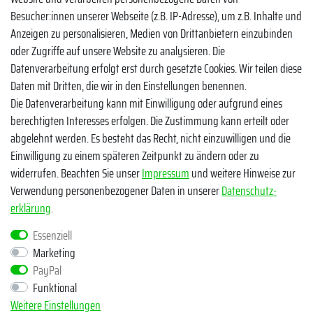
Facebook
Besucher:innen unserer Webseite (z.B. IP-Adresse), um z.B. Inhalte und
Instagram
Anzeigen zu personalisieren, Medien von Drittanbietern einzubinden
oder Zugriffe auf unsere Website zu analysieren. Die
TikTok
Datenverarbeitung erfolgt erst durch gesetzte Cookies. Wir teilen diese
Zahlungsmethoden
Daten mit Dritten, die wir in den Einstellungen benennen.
Die Datenverarbeitung kann mit Einwilligung oder aufgrund eines
berechtigten Interesses erfolgen. Die Zustimmung kann erteilt oder
abgelehnt werden. Es besteht das Recht, nicht einzuwilligen und die
Einwilligung zu einem späteren Zeitpunkt zu ändern oder zu
widerrufen. Beachten Sie unser
Impressum
und weitere Hinweise zur
Verwendung personenbezogener Daten in unserer
Daten­schutz­
Egal ob Barsch, Hecht, Zander und Co. - Riverfighters ist der
erklärung
.
Shop für Raubfischangler - Von Anglern für Angler
Essenziell
Marketing
* Alle Preise inklusive MwSt. zzgl. Versandkosten
PayPal
** Bei Variantenartikeln mit unterschiedlichen Preisen pro Variante
Funktional
bezieht sich die angegebene UVP auf die Variante mit dem
Weitere Einstellungen
niedrigsten Preis. Die UVP zu den weiteren Varianten wird bei Klick