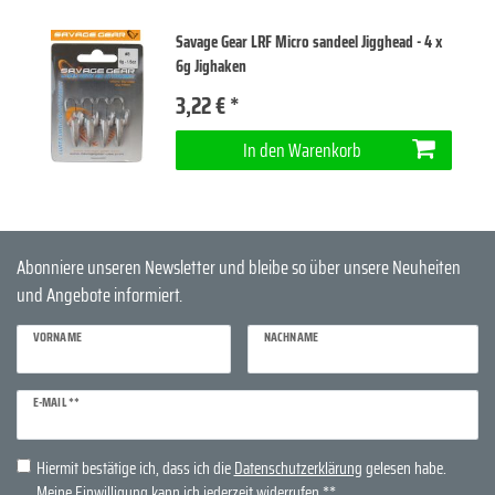
Savage Gear LRF Micro sandeel Jigghead - 4 x
6g Jighaken
3,22 € *
In den Warenkorb
Abonniere unseren Newsletter und bleibe so über unsere Neuheiten
und Angebote informiert.
VORNAME
NACHNAME
Newsletter
E-MAIL **
Honig
Hiermit bestätige ich, dass ich die
Daten­schutz­erklärung
gelesen habe.
Meine Einwilligung kann ich jederzeit widerrufen.**