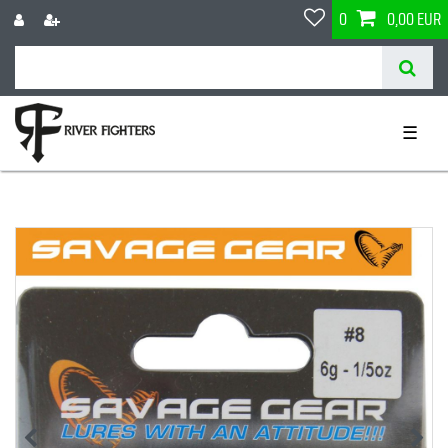
0
0,00 EUR
☰