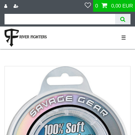
0
0,00 EUR
☰