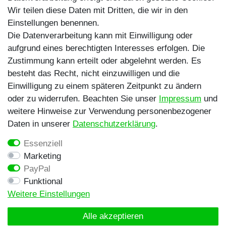
Wir teilen diese Daten mit Dritten, die wir in den
Einstellungen benennen.
Die Datenverarbeitung kann mit Einwilligung oder
aufgrund eines berechtigten Interesses erfolgen. Die
Zustimmung kann erteilt oder abgelehnt werden. Es
besteht das Recht, nicht einzuwilligen und die
Egal ob Barsch, Hecht, Zander und Co. -
Einwilligung zu einem späteren Zeitpunkt zu ändern
Riverfighters ist der Shop für Raubfischangler -
oder zu widerrufen. Beachten Sie unser
Impressum
und
Von Anglern für Angler
weitere Hinweise zur Verwendung personenbezogener
Daten in unserer
Daten­schutz­erklärung
.
* Alle Preise inklusive MwSt. zzgl. Versandkosten
Essenziell
** Bei Variantenartikeln mit unterschiedlichen Preisen
Marketing
pro Variante bezieht sich die angegebene UVP auf die
PayPal
Variante mit dem niedrigsten Preis. Die UVP zu den
Funktional
weiteren Varianten wird bei Klick auf die jeweilige
Weitere Einstellungen
Variante angezeigt.
© Copyright 2026 | Alle Rechte vorbehalten -
Alle akzeptieren
Riverfighters UG