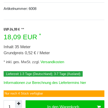
Artikelnummer:
6008
UVP 24,99 €
*
18,09 EUR
Inhalt
35
Meter
Grundpreis
0,52 € / Meter
* inkl. ges. MwSt. zzgl.
Versandkosten
Lieferzeit 1-3 Tage (Deutschland); 3-7 Tage (Ausland)
Informationen zur Berechnung des Liefertermins hier
Nur noch 4 Stück verfügbar
In den Warenkorb