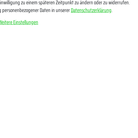
Einwilligung zu einem späteren Zeitpunkt zu ändern oder zu widerrufen.
g personenbezogener Daten in unserer
Daten­schutz­erklärung
.
tige ich, dass ich die
Daten­schutz­erklärung
gelesen habe. Meine Einwilligung kann ich
*
Weitere Einstellungen
Abonnieren
** Hierbei handelt es sich u
e Angaben
Socials
erklärung
YouTube
ndeninformationen
Facebook
Instagram
TikTok