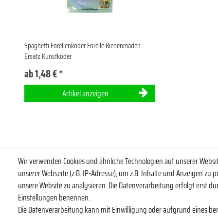
Spaghetti Forellenköder Forelle Bienenmaden
Ersatz Kunstköder
ab 1,48 € *
Artikel anzeigen
Wir verwenden Cookies und ähnliche Technologien auf unserer Webs
Abonniere uns
unserer Webseite (z.B. IP-Adresse), um z.B. Inhalte und Anzeigen zu p
VORNAME
unsere Website zu analysieren. Die Datenverarbeitung erfolgt erst durc
Einstellungen benennen.
Die Datenverarbeitung kann mit Einwilligung oder aufgrund eines ber
Newsletter
E-MAIL **