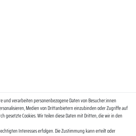
ite und verarbeiten personenbezogene Daten von Besucher:innen
eren Newsletter und bleibe so über unsere Neuheiten und Angebote informi
ersonalisieren, Medien von Drittanbietern einzubinden oder Zugriffe auf
NACHNAME
h gesetzte Cookies. Wir teilen diese Daten mit Dritten, die wir in den
echtigten Interesses erfolgen. Die Zustimmung kann erteilt oder