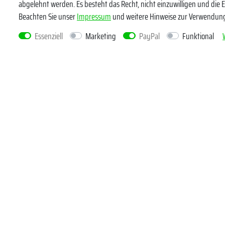
abgelehnt werden. Es besteht das Recht, nicht einzuwilligen und die 
Honig
Beachten Sie unser
Impressum
und weitere Hinweise zur Verwendun
Hiermit bestä
widerrufen.*
Essenziell
Marketing
PayPal
Funktional
Kundenservice
Rechtlich
Widerrufsrecht
Datenschutz
Zahlung und Versand
AGB und Ku
Erklärung zur Barrierefreiheit
Impressum
Vertrag widerrufen