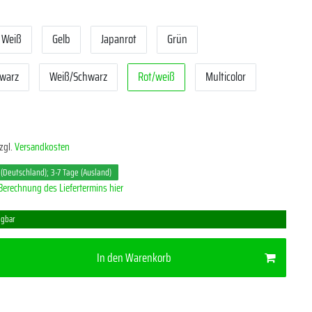
Weiß
Gelb
Japanrot
Grün
hwarz
Weiß/Schwarz
Rot/weiß
Multicolor
zgl.
Versandkosten
 (Deutschland); 3-7 Tage (Ausland)
Berechnung des Liefertermins hier
ügbar
In den Warenkorb