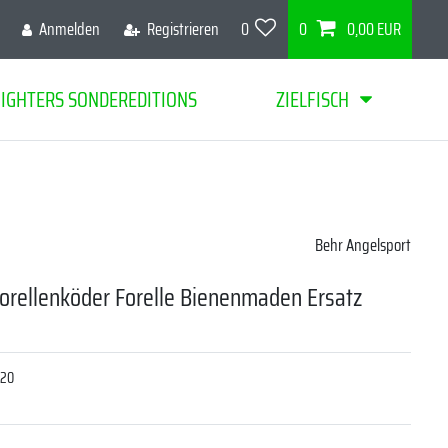
Anmelden
Registrieren
0
0
0,00 EUR
FIGHTERS SONDEREDITIONS
ZIELFISCH
Behr Angelsport
Forellenköder Forelle Bienenmaden Ersatz
r
620