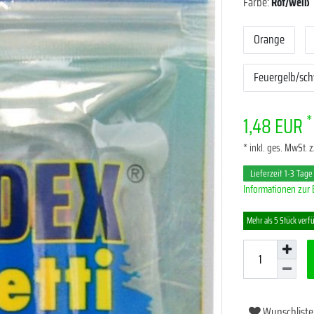
Farbe:
Rot/weiß
Orange
Feuergelb/sc
*
1,48 EUR
* inkl. ges. MwSt. z
Lieferzeit 1-3 Tage
Informationen zur 
Mehr als 5 Stück verf
Wunschliste