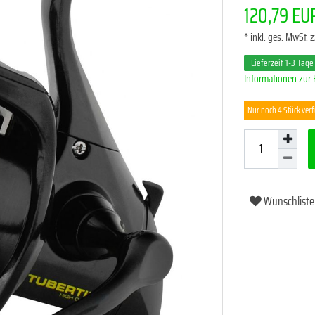
120,79 E
* inkl. ges. MwSt. z
Lieferzeit 1-3 Tage
Informationen zur 
Nur noch 4 Stück ver
Wunschliste