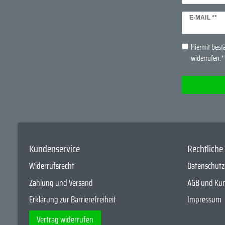
Newsletter
E-MAIL **
Honig
Hiermit bestä
widerrufen.*
Kundenservice
Rechtlich
Widerrufsrecht
Datenschutz
Zahlung und Versand
AGB und Ku
Erklärung zur Barrierefreiheit
Impressum
Vertrag widerrufen