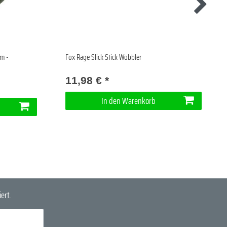
cm -
Fox Rage Slick Stick Wobbler
11,98 € *
In den Warenkorb
ert.