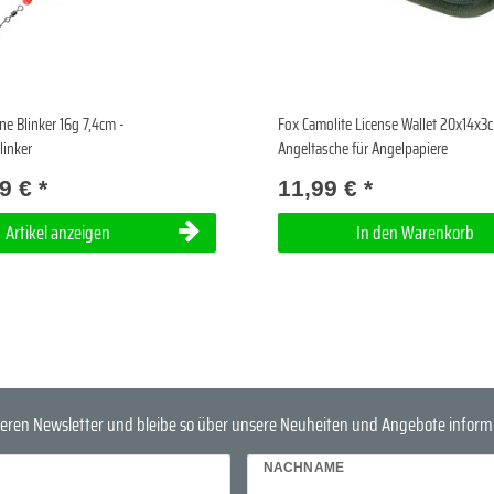
ne Blinker 16g 7,4cm -
Fox Camolite License Wallet 20x14x3
linker
Angeltasche für Angelpapiere
9 € *
11,99 € *
Artikel anzeigen
In den Warenkorb
eren Newsletter und bleibe so über unsere Neuheiten und Angebote informi
NACHNAME