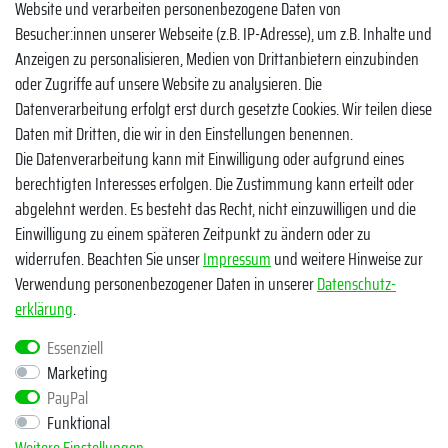
Website und verarbeiten personenbezogene Daten von
Facebook
Besucher:innen unserer Webseite (z.B. IP-Adresse), um z.B. Inhalte und
Instagram
Anzeigen zu personalisieren, Medien von Drittanbietern einzubinden
oder Zugriffe auf unsere Website zu analysieren. Die
TikTok
Datenverarbeitung erfolgt erst durch gesetzte Cookies. Wir teilen diese
Zahlungsmethoden
Daten mit Dritten, die wir in den Einstellungen benennen.
Die Datenverarbeitung kann mit Einwilligung oder aufgrund eines
berechtigten Interesses erfolgen. Die Zustimmung kann erteilt oder
abgelehnt werden. Es besteht das Recht, nicht einzuwilligen und die
Einwilligung zu einem späteren Zeitpunkt zu ändern oder zu
widerrufen. Beachten Sie unser
Impressum
und weitere Hinweise zur
Verwendung personenbezogener Daten in unserer
Daten­schutz­
Egal ob Barsch, Hecht, Zander und Co. - Riverfighters ist der
erklärung
.
Shop für Raubfischangler - Von Anglern für Angler
Essenziell
Marketing
* Alle Preise inklusive MwSt. zzgl. Versandkosten
PayPal
** Bei Variantenartikeln mit unterschiedlichen Preisen pro Variante
Funktional
bezieht sich die angegebene UVP auf die Variante mit dem