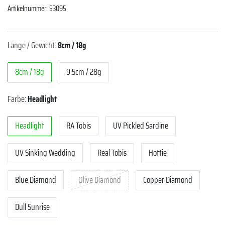
Artikelnummer:
53095
Länge / Gewicht:
8cm / 18g
8cm / 18g
9.5cm / 28g
Farbe:
Headlight
Headlight
RA Tobis
UV Pickled Sardine
UV Sinking Wedding
Real Tobis
Hottie
Blue Diamond
Olive Diamond
Copper Diamond
Dull Sunrise