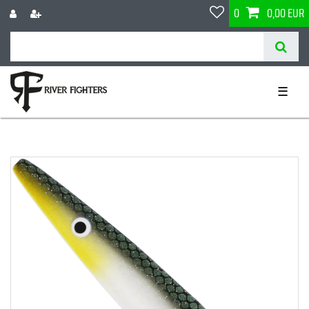
0
0,00 EUR
☰