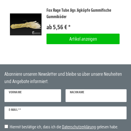
Fox Rage Tube Jigs Jigköpfe Gummifische
Gummiköder
ab 5,56 € *
Artikel anzeigen
Abonniere unseren Newsletter und bleibe so über unsere Neuheiten
und Angebote informiert.
VORNAME
NACHNAME
Newsletter
E-MAIL **
Honig
Hiermit bestätige ich, dass ich die
Daten­schutz­erklärung
gelesen habe.