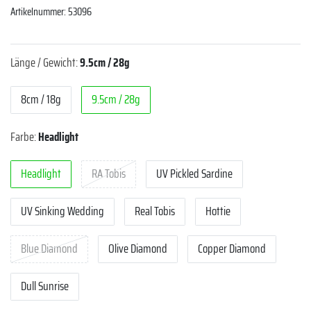
Artikelnummer:
53096
Länge / Gewicht:
9.5cm / 28g
8cm / 18g
9.5cm / 28g
Farbe:
Headlight
Headlight
RA Tobis
UV Pickled Sardine
UV Sinking Wedding
Real Tobis
Hottie
Blue Diamond
Olive Diamond
Copper Diamond
Dull Sunrise