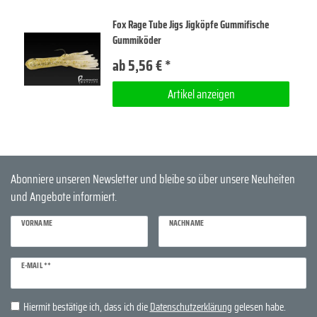
Fox Rage Tube Jigs Jigköpfe Gummifische
Gummiköder
ab 5,56 € *
Artikel anzeigen
Abonniere unseren Newsletter und bleibe so über unsere Neuheiten
und Angebote informiert.
VORNAME
NACHNAME
Newsletter
E-MAIL **
Honig
Hiermit bestätige ich, dass ich die
Daten­schutz­erklärung
gelesen habe.