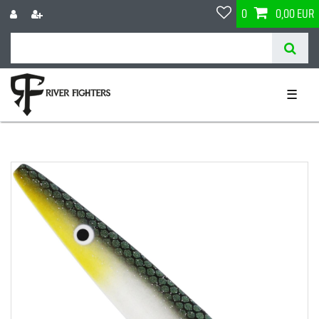
0
0,00 EUR
☰