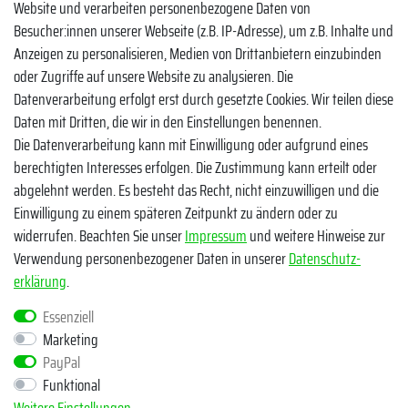
Website und verarbeiten personenbezogene Daten von
Facebook
Besucher:innen unserer Webseite (z.B. IP-Adresse), um z.B. Inhalte und
Instagram
Anzeigen zu personalisieren, Medien von Drittanbietern einzubinden
oder Zugriffe auf unsere Website zu analysieren. Die
TikTok
Datenverarbeitung erfolgt erst durch gesetzte Cookies. Wir teilen diese
Zahlungsmethoden
Daten mit Dritten, die wir in den Einstellungen benennen.
Die Datenverarbeitung kann mit Einwilligung oder aufgrund eines
berechtigten Interesses erfolgen. Die Zustimmung kann erteilt oder
abgelehnt werden. Es besteht das Recht, nicht einzuwilligen und die
Einwilligung zu einem späteren Zeitpunkt zu ändern oder zu
widerrufen. Beachten Sie unser
Impressum
und weitere Hinweise zur
Verwendung personenbezogener Daten in unserer
Daten­schutz­
Egal ob Barsch, Hecht, Zander und Co. - Riverfighters ist der
erklärung
.
Shop für Raubfischangler - Von Anglern für Angler
Essenziell
Marketing
* Alle Preise inklusive MwSt. zzgl. Versandkosten
PayPal
** Bei Variantenartikeln mit unterschiedlichen Preisen pro Variante
Funktional
bezieht sich die angegebene UVP auf die Variante mit dem