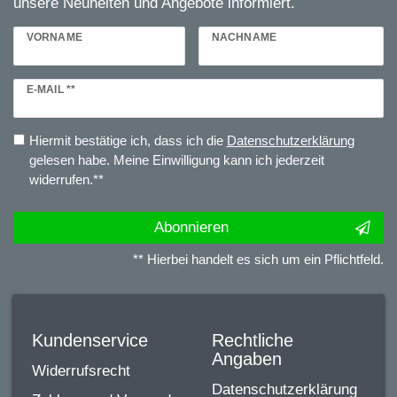
unsere Neuheiten und Angebote informiert.
VORNAME
NACHNAME
Newsletter
E-MAIL **
Honig
Hiermit bestätige ich, dass ich die
Daten­schutz­erklärung
gelesen habe. Meine Einwilligung kann ich jederzeit
widerrufen.**
Abonnieren
** Hierbei handelt es sich um ein Pflichtfeld.
Kundenservice
Rechtliche
Angaben
Widerrufsrecht
Datenschutzerklärung