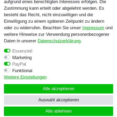
aufgrund eines berechtigten Interesses erfolgen. Die
Zustimmung kann erteilt oder abgelehnt werden. Es
besteht das Recht, nicht einzuwilligen und die
Egal ob Barsch, Hecht, Zander und Co. -
Einwilligung zu einem späteren Zeitpunkt zu ändern
Riverfighters ist der Shop für Raubfischangler -
oder zu widerrufen. Beachten Sie unser
Impressum
und
Von Anglern für Angler
weitere Hinweise zur Verwendung personenbezogener
Daten in unserer
Daten­schutz­erklärung
.
* Alle Preise inklusive MwSt. zzgl. Versandkosten
Essenziell
** Bei Variantenartikeln mit unterschiedlichen Preisen
Marketing
pro Variante bezieht sich die angegebene UVP auf die
PayPal
Variante mit dem niedrigsten Preis. Die UVP zu den
Funktional
weiteren Varianten wird bei Klick auf die jeweilige
Weitere Einstellungen
Variante angezeigt.
© Copyright 2026 | Alle Rechte vorbehalten -
Alle akzeptieren
Riverfighters UG
Auswahl akzeptieren
Alle ablehnen