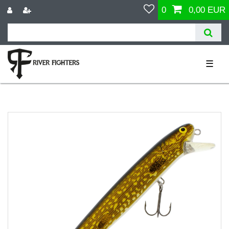
0
0,00 EUR
☰