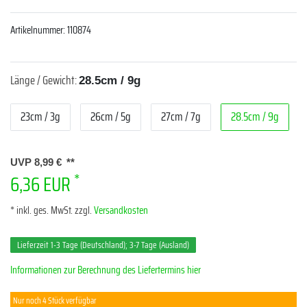
Artikelnummer:
110874
Länge / Gewicht:
28.5cm / 9g
23cm / 3g
26cm / 5g
27cm / 7g
28.5cm / 9g
UVP 8,99 €
*
6,36 EUR
* inkl. ges. MwSt. zzgl.
Versandkosten
Lieferzeit 1-3 Tage (Deutschland); 3-7 Tage (Ausland)
Informationen zur Berechnung des Liefertermins hier
Nur noch 4 Stück verfügbar