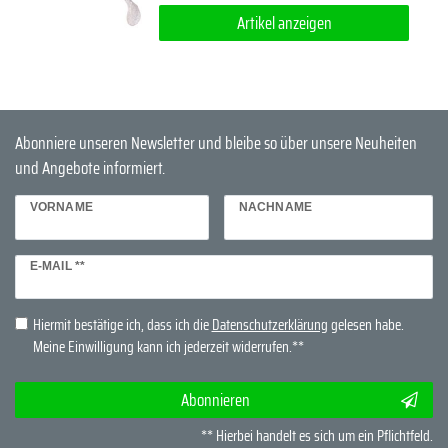
Artikel anzeigen
Abonniere unseren Newsletter und bleibe so über unsere Neuheiten
und Angebote informiert.
VORNAME
NACHNAME
Newsletter
E-MAIL **
Honig
Hiermit bestätige ich, dass ich die
Daten­schutz­erklärung
gelesen habe.
Meine Einwilligung kann ich jederzeit widerrufen.**
Abonnieren
** Hierbei handelt es sich um ein Pflichtfeld.