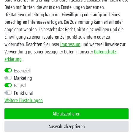
Zahlungsmethoden
Daten mit Dritten, die wir in den Einstellungen benennen.
Die Datenverarbeitung kann mit Einwilligung oder aufgrund eines
berechtigten Interesses erfolgen. Die Zustimmung kann erteilt oder
abgelehnt werden. Es besteht das Recht, nicht einzuwilligen und die
Einwilligung zu einem späteren Zeitpunkt zu ändern oder zu
widerrufen. Beachten Sie unser
Impressum
und weitere Hinweise zur
Verwendung personenbezogener Daten in unserer
Daten­schutz­
Egal ob Barsch, Hecht, Zander und Co. - Riverfighters ist der
erklärung
.
Shop für Raubfischangler - Von Anglern für Angler
Essenziell
Marketing
* Alle Preise inklusive MwSt. zzgl. Versandkosten
PayPal
** Bei Variantenartikeln mit unterschiedlichen Preisen pro Variante
Funktional
bezieht sich die angegebene UVP auf die Variante mit dem
Weitere Einstellungen
niedrigsten Preis. Die UVP zu den weiteren Varianten wird bei Klick
auf die jeweilige Variante angezeigt.
Alle akzeptieren
© Copyright 2026 | Alle Rechte vorbehalten - Riverfighters UG
Auswahl akzeptieren