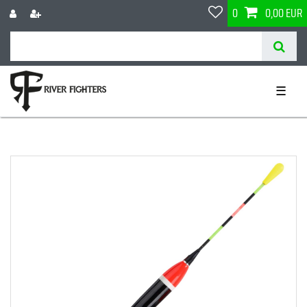
0
0,00 EUR
☰